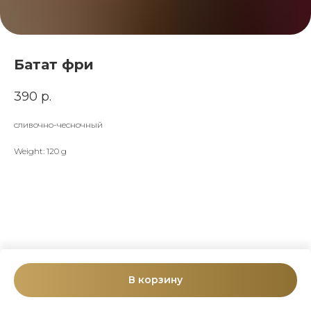
Батат фри
390
р.
сливочно-чесночный
Weight: 120 g
В корзину