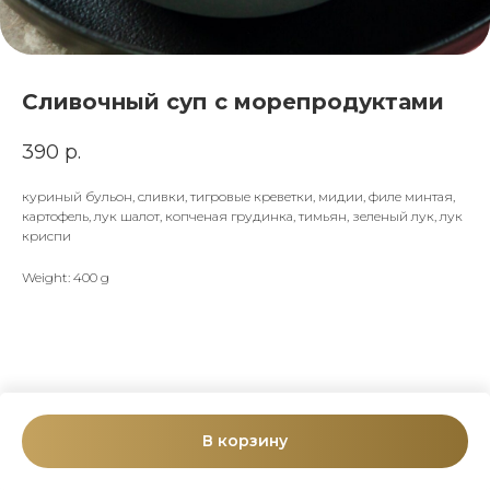
Сливочный суп с морепродуктами
390
р.
куриный бульон, сливки, тигровые креветки, мидии, филе минтая,
картофель, лук шалот, копченая грудинка, тимьян, зеленый лук, лук
криспи
Weight: 400 g
В корзину