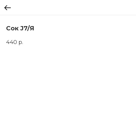
Сок J7/Я
440
р.